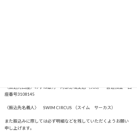
(5)エントリー方法
下記のフォームから申し込む
https://swimeet.net/gekijou2024
締め切り：2024年9月16日（土）23:59 ただし人数により繰上げ
の場合あり
(6)支払い方法
〈振込先口座〉みずほ銀行 阿部野橋支店（516） 普通預金 口
座番号3108145
〈振込先名義人〉 SWIM CIRCUS （スイム サーカス）
また振込みに際しては必ず明細などを残していただくようお願い
申し上げます。