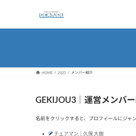
コ
ナ
ン
ビ
テ
ゲ
ン
ー
ツ
シ
へ
ョ
ス
ン
キ
に
ッ
移
プ
動
HOME
2025
メンバー紹介
GEKIJOU3｜運営メンバ
名前をクリックすると、プロフィールにジャ
チェアマン｜久保 大樹