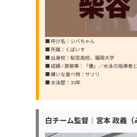
■ 呼び名：シバちゃん
■ 所属：くぼいす
■ 出身校：桜宮高校、福岡大学
■ 成績 / 資格等：「優」／水泳の指導者
■ 嫌いな食べ物：サソリ
■ 水泳歴：33年
白チーム監督｜宮本 政義（