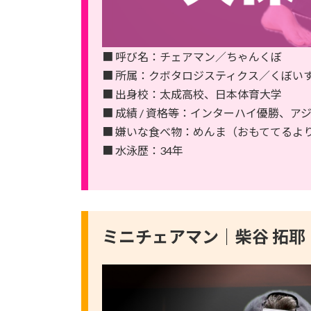
■ 呼び名：チェアマン／ちゃんくぼ
■ 所属：クボタロジスティクス／くぼい
■ 出身校：太成高校、日本体育大学
■ 成績 / 資格等：インターハイ優勝、ア
■ 嫌いな食べ物：めんま（おもててるよ
■ 水泳歴：34年
ミニチェアマン｜柴谷 拓耶