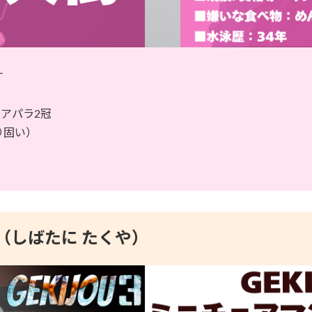
す
ジアパラ2冠
り固い）
（しばたに たくや）