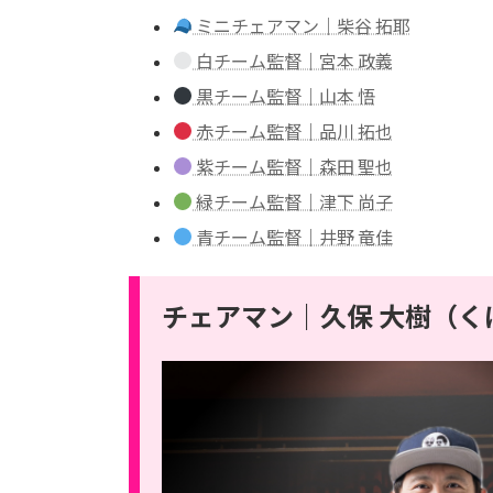
ミニチェアマン｜柴谷 拓耶
白チーム監督｜宮本 政義
黒チーム監督｜山本 悟
赤チーム監督｜品川 拓也
紫チーム監督｜森田 聖也
緑チーム監督｜津下 尚子
青チーム監督｜井野 竜佳
チェアマン｜久保 大樹（く