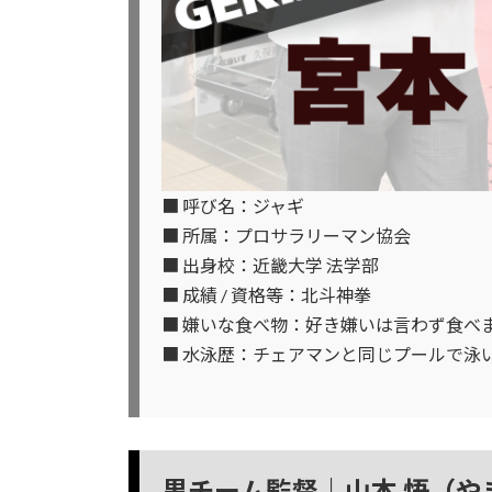
■ 呼び名：ジャギ
■ 所属：プロサラリーマン協会
■ 出身校：近畿大学 法学部
■ 成績 / 資格等：北斗神拳
■ 嫌いな食べ物：好き嫌いは言わず食べ
■ 水泳歴：チェアマンと同じプールで泳
黒チーム監督｜山本 悟（や