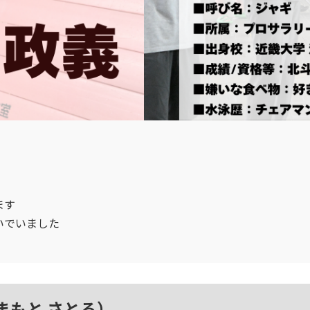
ます
いでいました
まもと さとる）