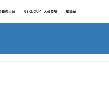
過去の大会
GEKIJOU４_大会要項
応援金