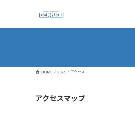
コ
ナ
ン
ビ
テ
ゲ
ン
ー
ツ
シ
へ
ョ
ス
ン
キ
に
ッ
移
プ
動
HOME
2025
アクセス
アクセスマップ